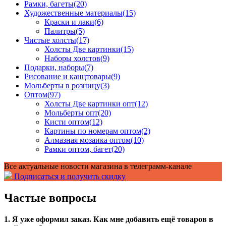
Рамки, багеты
(20)
Художественные материалы
(15)
Краски и лаки
(6)
Палитры
(5)
Чистые холсты
(17)
Холсты Две картинки
(15)
Наборы холстов
(9)
Подарки, наборы
(7)
Рисование и канцтовары
(9)
Мольберты в розницу
(3)
Оптом
(97)
Холсты Две картинки опт
(12)
Мольберты опт
(20)
Кисти оптом
(12)
Картины по номерам оптом
(2)
Алмазная мозаика оптом
(10)
Рамки оптом, багет
(20)
Все актуальные новости магазина в телеграмм-канале
Подписаться и получить скидку
Частые вопросы
1. Я уже оформил заказ. Как мне добавить ещё товаров в