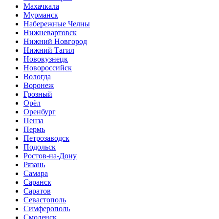
Махачкала
Мурманск
Набережные Челны
Нижневартовск
Нижний Новгород
Нижний Тагил
Новокузнецк
Новороссийск
Вологда
Воронеж
Грозный
Орёл
Оренбург
Пенза
Пермь
Петрозаводск
Подольск
Ростов-на-Дону
Рязань
Самара
Саранск
Саратов
Севастополь
Симферополь
Смоленск