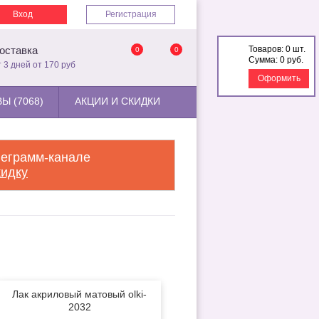
Вход
Регистрация
Товаров:
0 шт.
оставка
0
0
Сумма:
0 руб.
т 3 дней от 170 руб
Оформить
Ы (7068)
АКЦИИ И СКИДКИ
леграмм-канале
кидку
Лак акриловый матовый olki-
2032