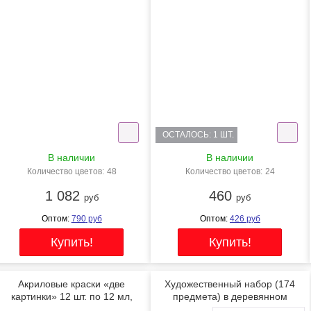
NEW
NEW
ОСТАЛОСЬ: 1 ШТ.
В наличии
В наличии
Количество цветов:
48
Количество цветов:
24
2KPAINTSACR48
2KPAINTSWATER12X24
1 082
460
руб
руб
Оптом:
790
руб
Оптом:
426
руб
Акриловые краски «две
Художественный набор (174
картинки» 12 шт. по 12 мл,
предмета) в деревянном
проф. пигмент
чемоданчике