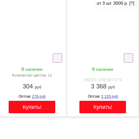
NEW
NEW
от 3 шт. 3000 р.
[?]
В наличии
В наличии
Количество цветов:
12
2KPAINTSACR12X12PRO
2KDELUXESET174
304
3 368
руб
руб
Оптом:
278
руб
Оптом:
3 133
руб