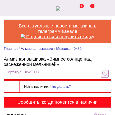
0
0
Все актуальные новости магазина в
телеграмм-канале
Подписаться и получить скидку
Главная
/
Алмазная вышивка
/
Мозаика 40x50
Алмазная вышивка «Зимнее солнце над
заснеженной мельницей»
Артикул: HWA2177
Нет в наличии.
Что делать?
Сообщить, когда появится в наличии