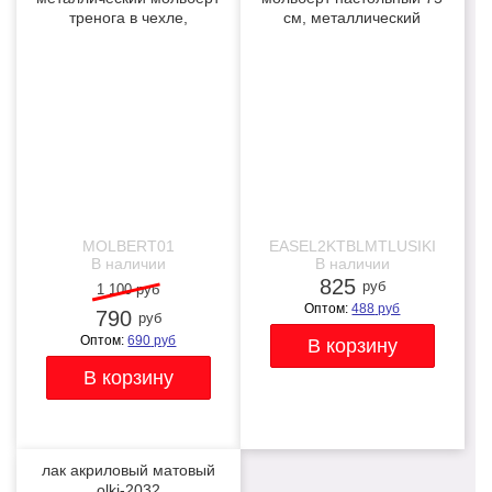
тренога в чехле,
см, металлический
телескопический
складной черный
-28%
NEW
NEW
MOLBERT01
EASEL2KTBLMTLUSIKI
В наличии
В наличии
825
руб
1 100 руб
Оптом:
488
руб
790
руб
Оптом:
690
руб
лак акриловый матовый
olki-2032