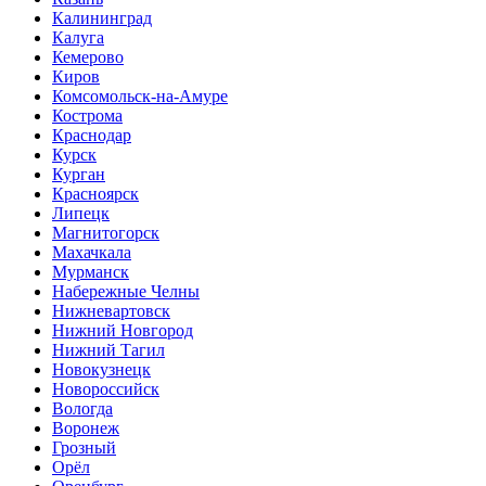
Калининград
Калуга
Кемерово
Киров
Комсомольск-на-Амуре
Кострома
Краснодар
Курск
Курган
Красноярск
Липецк
Магнитогорск
Махачкала
Мурманск
Набережные Челны
Нижневартовск
Нижний Новгород
Нижний Тагил
Новокузнецк
Новороссийск
Вологда
Воронеж
Грозный
Орёл