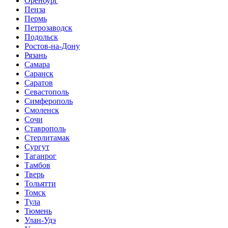
Оренбург
Пенза
Пермь
Петрозаводск
Подольск
Ростов-на-Дону
Рязань
Самара
Саранск
Саратов
Севастополь
Симферополь
Смоленск
Сочи
Ставрополь
Стерлитамак
Сургут
Таганрог
Тамбов
Тверь
Тольятти
Томск
Тула
Тюмень
Улан-Удэ