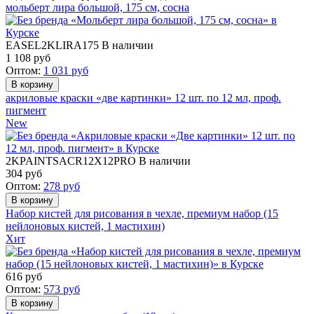
мольберт лира большой, 175 см, сосна
EASEL2KLIRA175
В наличии
1 108
руб
Оптом:
1 031
руб
акриловые краски «две картинки» 12 шт. по 12 мл, проф.
пигмент
New
2KPAINTSACR12X12PRO
В наличии
304
руб
Оптом:
278
руб
Набор кистей для рисования в чехле, премиум набор (15
нейлоновых кистей, 1 мастихин)
Хит
616
руб
Оптом:
573
руб