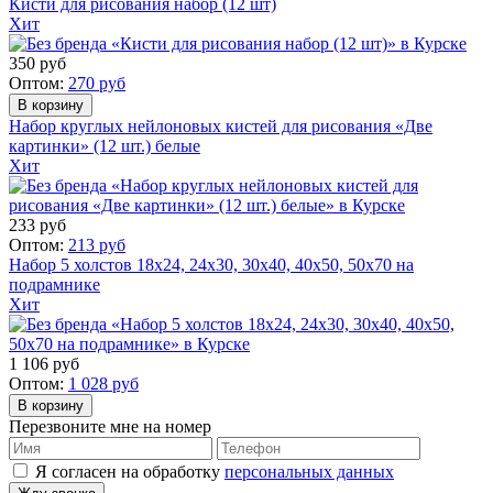
Кисти для рисования набор (12 шт)
Хит
350
руб
Оптом:
270
руб
Набор круглых нейлоновых кистей для рисования «Две
картинки» (12 шт.) белые
Хит
233
руб
Оптом:
213
руб
Набор 5 холстов 18x24, 24x30, 30x40, 40x50, 50x70 на
подрамнике
Хит
1 106
руб
Оптом:
1 028
руб
Перезвоните мне на номер
Я согласен на обработку
персональных данных