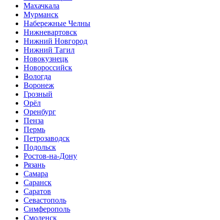
Махачкала
Мурманск
Набережные Челны
Нижневартовск
Нижний Новгород
Нижний Тагил
Новокузнецк
Новороссийск
Вологда
Воронеж
Грозный
Орёл
Оренбург
Пенза
Пермь
Петрозаводск
Подольск
Ростов-на-Дону
Рязань
Самара
Саранск
Саратов
Севастополь
Симферополь
Смоленск