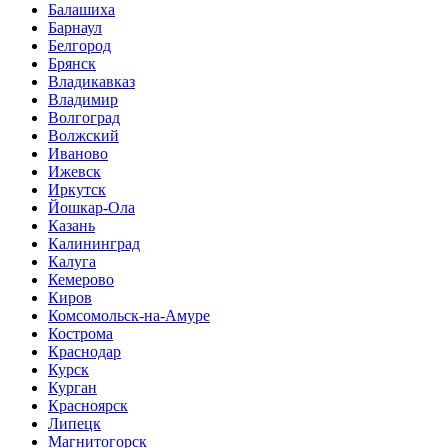
Балашиха
Барнаул
Белгород
Брянск
Владикавказ
Владимир
Волгоград
Волжский
Иваново
Ижевск
Иркутск
Йошкар-Ола
Казань
Калининград
Калуга
Кемерово
Киров
Комсомольск-на-Амуре
Кострома
Краснодар
Курск
Курган
Красноярск
Липецк
Магнитогорск