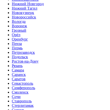
Нижний Новгород
Нижний Тагил
Новокузнецк
Новороссийск
Вологда
Воронеж
Грозный
Орёл
Оренбург
Пенза
Пермь
Петрозаводск
Подольск
Ростов-на-Дону
Рязань
Самара
Саранск
Саратов
Севастополь
Симферополь
Смоленск
Сочи
Ставрополь
Стерлитамак
Сургут