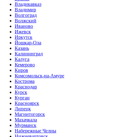
Владикавказ
Владимир
Волгоград
Волжский
Иваново
Ижевск
Иркутск
Йошкар-Ола
Казань
Калининград
Калуга
Кемерово
Киров
Комсомольск-на-Амуре
Кострома
Краснодар
Курск
Курган
Красноярск
Липецк
Магнитогорск
Махачкала
Мурманск
Набережные Челны
Нижневартовск