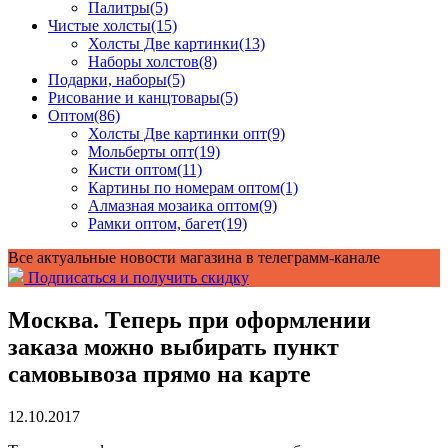
Палитры
(5)
Чистые холсты
(15)
Холсты Две картинки
(13)
Наборы холстов
(8)
Подарки, наборы
(5)
Рисование и канцтовары
(5)
Оптом
(86)
Холсты Две картинки опт
(9)
Мольберты опт
(19)
Кисти оптом
(11)
Картины по номерам оптом
(1)
Алмазная мозаика оптом
(9)
Рамки оптом, багет
(19)
Все актуальные новости магазина в телеграмм-канале
Подписаться и получить скидку
Москва. Теперь при оформлении
заказа можно выбирать пункт
самовывоза прямо на карте
12.10.2017