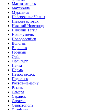
Магнитогорск
Махачкала
Мурманск
Набережные Челны
Нижневартовск
Нижний Новгород
Нижний Тагил
Новокузнецк
Новороссийск
Вологда
Воронеж
Грозный
Орёл
Оренбург
Пенза
Пермь
Петрозаводск
Подольск
Ростов-на-Дону
Рязань
Самара
Саранск
Саратов
Севастополь
Симферополь