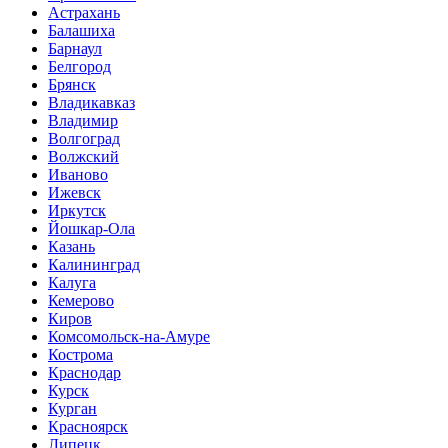
Астрахань
Балашиха
Барнаул
Белгород
Брянск
Владикавказ
Владимир
Волгоград
Волжский
Иваново
Ижевск
Иркутск
Йошкар-Ола
Казань
Калининград
Калуга
Кемерово
Киров
Комсомольск-на-Амуре
Кострома
Краснодар
Курск
Курган
Красноярск
Липецк