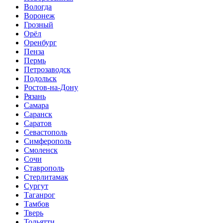
Вологда
Воронеж
Грозный
Орёл
Оренбург
Пенза
Пермь
Петрозаводск
Подольск
Ростов-на-Дону
Рязань
Самара
Саранск
Саратов
Севастополь
Симферополь
Смоленск
Сочи
Ставрополь
Стерлитамак
Сургут
Таганрог
Тамбов
Тверь
Тольятти