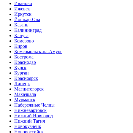
Иваново
Ижевск
Иркутск
Йошкар-Ола
Казань
Калининград
Калуга
Кемерово
Киров
Комсомольск-на-Амуре
Кострома
Краснодар
Курск
Курган
Красноярск
Липецк
Магнитогорск
Махачкала
Мурманск
Набережные Челны
Нижневартовск
Нижний Новгород
Нижний Тагил
Новокузнецк
Новороссийск