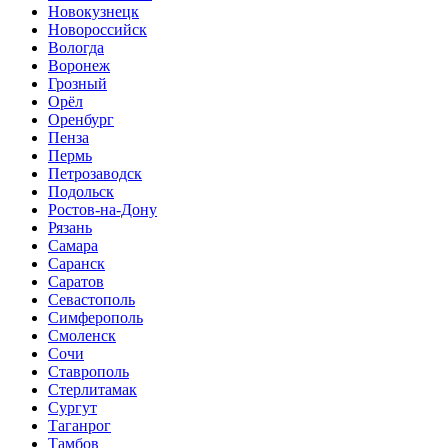
Новокузнецк
Новороссийск
Вологда
Воронеж
Грозный
Орёл
Оренбург
Пенза
Пермь
Петрозаводск
Подольск
Ростов-на-Дону
Рязань
Самара
Саранск
Саратов
Севастополь
Симферополь
Смоленск
Сочи
Ставрополь
Стерлитамак
Сургут
Таганрог
Тамбов