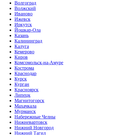
Волгоград
Волжский
Иваново
Ижевск
Иркутск
Йошкар-Ола
Казань
Калининград
Калуга
Кемерово
Киров
Комсомольск-на-Амуре
Кострома
Краснодар
Курск
Курган
Красноярск
Липецк
Магнитогорск
Махачкала
Мурманск
Набережные Челны
Нижневартовск
Нижний Новгород
Нижний Тагил